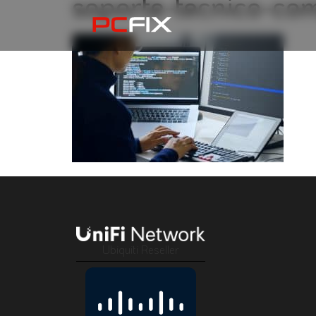
soporte-tecnico-co
Ubiquiti Reseller