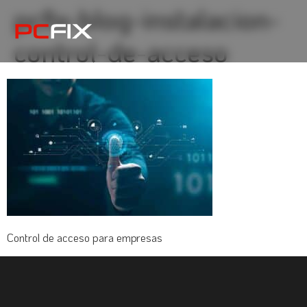
pcfix-blog-instalacion-
control-de-acceso
Control de acceso para empresas